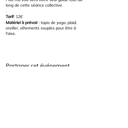
long de cette séance collective.
.
Tarif
: 12€
Matériel à prévoir
: tapis de yoga, plaid,
oreiller, vêtements souples pour être à
l'aise.
.
Atelier collectif. Nombre de places limitées
à 8 participants.
Sur inscription.
Réglèment en espèces, par virement ou en
Partager cet événement
chèque.
Cabinet bien Être En Quête de Soi
Montigny-Lès-Metz