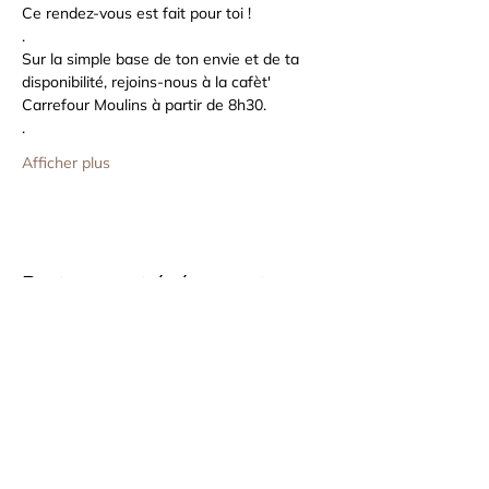
Ce rendez-vous est fait pour toi !
.
Sur la simple base de ton envie et de ta 
disponibilité, rejoins-nous à la cafèt' 
Carrefour Moulins à partir de 8h30.
.
Afficher plus
Partager cet événement
Cabinet bien Être En Quête de Soi
Montigny-Lès-Metz