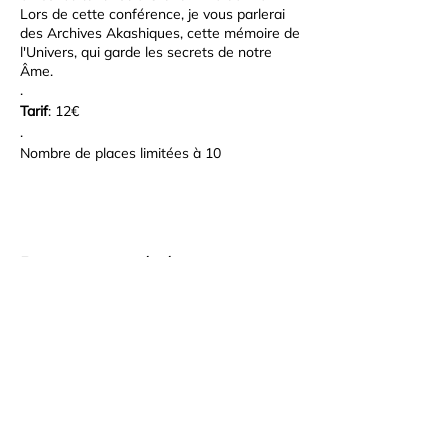
Lors de cette conférence, je vous parlerai
des Archives Akashiques, cette mémoire de
l'Univers, qui garde les secrets de notre
Âme.
.
Tarif
: 12€
.
Nombre de places limitées à 10
participants.
Sur inscription.
Réglèment en espèces, par virement ou en
chèque.
Partager cet événement
Cabinet bien Être En Quête de Soi
Montigny-Lès-Metz