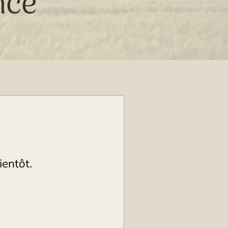
nce
ientôt.